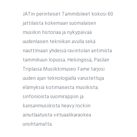
JATin perinteiset Tammibileet kokosi 60
jattilaista kokemaan suomalaisen
musiikin historiaa ja nykypäivää
uudenlaisen tekniikan avulla sekä
nauttimaan yhdessä ravintolan antimista
tammikuun lopussa. Helsingissä, Pasilan
Triplassa Musiikkimuseo Fame tarjosi
uuden ajan teknologialla varustettuja
elämyksiä kotimaisesta musiikista;
sinfonioista suomiräppiin ja
kansanmusiikista heavy rockiin
ainutlaatuista virtuaalikaraokea
unohtamatta.