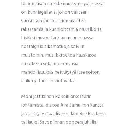
Uudenlaisen musiikkimuseon sydämessä
on kunniagalleria, johon valitaan
vuosittain joukko suomalaisten
rakastamia ja kunnioittamia muusikoita.
Lisäksi museo tarjoaa muun muassa
nostalgisia aikamatkoja soiviin
muistoihin, musiikkitietoa hauskassa
muodossa sekä monenlaisia
mahdollisuuksia heittäytyä itse soiton,
laulun ja tanssin vietäväksi.
Moni jattilainen kokeili orkesterin
johtamista, diskoa Aira Samulinin kanssa
ja esiintyi virtuaalilasien läpi RuisRockissa
tai lauloi Savonlinnan oopperajuhlilla!